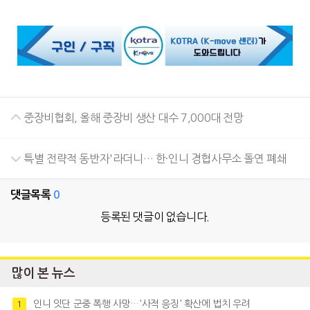
중장비협회, 올해 중장비 생산 대수 7,000대 전망
특별 전략적 동반자'라더니… 한·인니 경협사무소 돌연 폐쇄
댓글목록
0
등록된 댓글이 없습니다.
많이 본 뉴스
인니 잇단 군중 폭행 사망…'사적 응징' 확산에 법치 우려
1