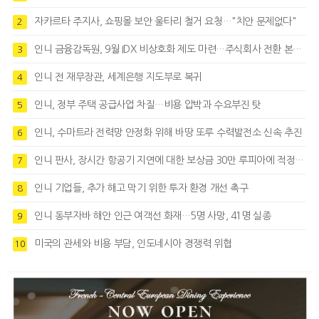
자카르타 주지사, 쇼핑몰 보안 울타리 철거 요청…"치안 문제없다"
2
인니 금융감독원, 9월 IDX 비상호화 제도 마련…주식회사 전환 본격화
3
인니 전 재무장관, 세계은행 지도부로 복귀
4
인니, 정부 주택 공급사업 차질…비용 압박과 수요부진 탓
5
인니, 수마트라 전력망 안정화 위해 바땅 또루 수력발전소 신속 추진
6
인니 판사, 장시간 항공기 지연에 대한 보상금 30만 루피아에 적정성 제기
7
인니 기업들, 추가 해고 막기 위한 투자 환경 개선 촉구
8
인니 동부자바 해안 인근 여객선 화재…5명 사망, 41명 실종
9
미국의 관세와 비용 부담, 인도네시아 경쟁력 위협
10