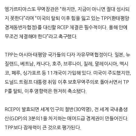
엥가르띠아스또 무역장관은 “하지만, 지금이 아니면 절대 성사되
지 못한다”라며 “미국의 탈퇴 이후 힘을 잃고 있는 TPP(환태평양
경제동반자협정)를 대신할 RCEP 체결은 필수적이다. 올해 안에
무조건 체결해야 한다”라고 촉구했다.
TPP는 아시아·태평양 국가들의 다자 자유무역협정이다. 일본, 뉴
질랜드, 베트남, 캐나다, 호주, 브루나이, 칠레, 말레이시아, 멕시
코, 페루, 싱가포르 등 11개국이 가입해 있다. 미국이 주도했지만,
도널드 트럼프 대통령 취임 이후 보호무역주의로 돌아서면서 TP
P를 탈퇴, 이후 영향력은 현저히 축소됐다.
RCEP이 발효되면 세계 인구의 절반(30억명), 전 세계 국내총생
산(GDP)의 3분의1을 차지하는 매머드급 경제권이 만들어진다.
TPP보다 잠재력이 큰 것으로 평가된다.