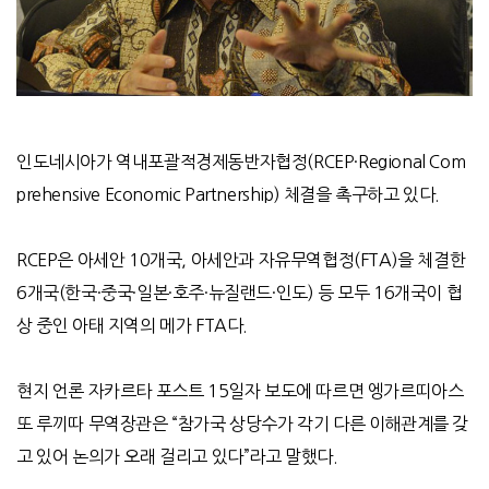
인도네시아가 역내포괄적경제동반자협정(RCEP·Regional Com
prehensive Economic Partnership) 체결을 촉구하고 있다.
RCEP은 아세안 10개국, 아세안과 자유무역협정(FTA)을 체결한
6개국(한국·중국·일본·호주·뉴질랜드·인도) 등 모두 16개국이 협
상 중인 아태 지역의 메가 FTA다.
현지 언론 자카르타 포스트 15일자 보도에 따르면 엥가르띠아스
또 루끼따 무역장관은 “참가국 상당수가 각기 다른 이해관계를 갖
고 있어 논의가 오래 걸리고 있다”라고 말했다.