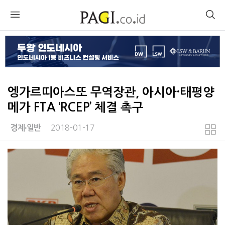
엥가르띠아스또 무역장관, 아시아·태평양
메가 FTA ‘RCEP’ 체결 촉구
2018-01-17
경제∙일반
본문