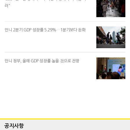
려"
인니 2분기 GDP 성장률 5.29%…1분기보다 둔화
인니 정부, 올해 GDP 성장률 높을 것으로 전망
공지사항