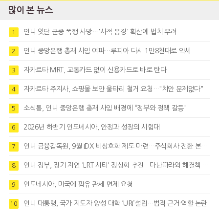
많이 본 뉴스
인니 잇단 군중 폭행 사망…'사적 응징' 확산에 법치 우려
1
인니 중앙은행 총재 사임 여파…루피아 다시 1만8천대로 약세
2
자카르타 MRT, 교통카드 없이 신용카드로 바로 탄다
3
자카르타 주지사, 쇼핑몰 보안 울타리 철거 요청…"치안 문제없다"
4
소식통, 인니 중앙은행 총재 사임 배경에 “정부와 정책 갈등"
5
2026년 하반기 인도네시아, 안정과 성장의 시험대
6
인니 금융감독원, 9월 IDX 비상호화 제도 마련…주식회사 전환 본격화
7
인니 정부, 장기 지연 'LRT 시티' 정상화 추진…다난따라와 해결책 모색
8
인도네시아, 미국에 팜유 관세 면제 요청
9
인니 대통령, 국가 지도자 양성 대학 ‘URI’설립…법적 근거·역할 논란
10