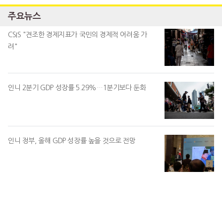
주요뉴스
CSIS "견조한 경제지표가 국민의 경제적 어려움 가
려"
인니 2분기 GDP 성장률 5.29%…1분기보다 둔화
인니 정부, 올해 GDP 성장률 높을 것으로 전망