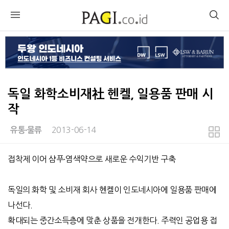
독일 화학소비재社 헨켈, 일용품 판매 시
작
2013-06-14
유통∙물류
본문
접착제 이어 샴푸∙염색약으로 새로운 수익기반 구축
독일의 화학 및 소비재 회사 헨켈이 인도네시아에 일용품 판매에
나선다.
확대되는 중간소득층에 맞춘 상품을 전개한다. 주력인 공업용 접