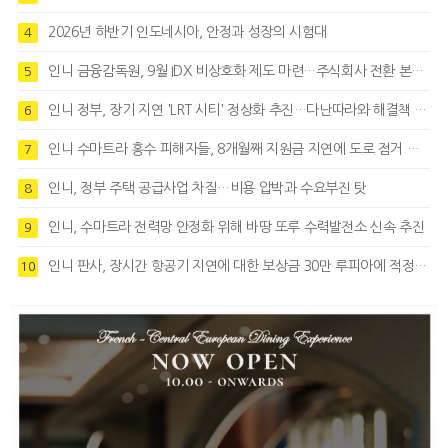
2026년 하반기 인도네시아, 안정과 성장의 시험대
4
인니 금융감독원, 9월 IDX 비상호화 제도 마련…주식회사 전환 본격화
5
인니 정부, 장기 지연 'LRT 시티' 정상화 추진…다난따라와 해결책 모색
6
인니 수마트라 홍수 피해자들, 8개월째 지원금 지연에 도로 점거 시위
7
인니, 정부 주택 공급사업 차질…비용 압박과 수요부진 탓
8
인니, 수마트라 전력망 안정화 위해 바땅 또루 수력발전소 신속 추진
9
인니 판사, 장시간 항공기 지연에 대한 보상금 30만 루피아에 적정성 제기
10