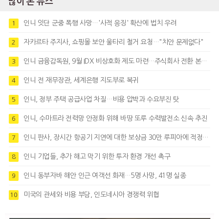
많이 본 뉴스
인니 잇단 군중 폭행 사망…'사적 응징' 확산에 법치 우려
1
자카르타 주지사, 쇼핑몰 보안 울타리 철거 요청…"치안 문제없다"
2
인니 금융감독원, 9월 IDX 비상호화 제도 마련…주식회사 전환 본격화
3
인니 전 재무장관, 세계은행 지도부로 복귀
4
인니, 정부 주택 공급사업 차질…비용 압박과 수요부진 탓
5
인니, 수마트라 전력망 안정화 위해 바땅 또루 수력발전소 신속 추진
6
인니 판사, 장시간 항공기 지연에 대한 보상금 30만 루피아에 적정성 제기
7
인니 기업들, 추가 해고 막기 위한 투자 환경 개선 촉구
8
인니 동부자바 해안 인근 여객선 화재…5명 사망, 41명 실종
9
미국의 관세와 비용 부담, 인도네시아 경쟁력 위협
10