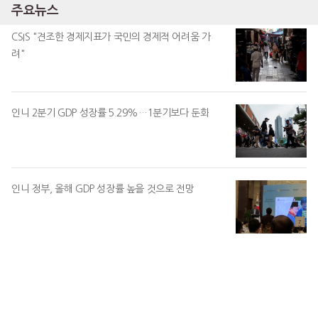
주요뉴스
CSIS "견조한 경제지표가 국민의 경제적 어려움 가
려"
인니 2분기 GDP 성장률 5.29%…1분기보다 둔화
인니 정부, 올해 GDP 성장률 높을 것으로 전망