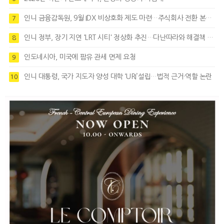
인니 금융감독원, 9월 IDX 비상호화 제도 마련…주식회사 전환 본격화
7
인니 정부, 장기 지연 'LRT 시티' 정상화 추진…다난따라와 해결책 모색
8
인도네시아, 미국에 팜유 관세 면제 요청
9
인니 대통령, 국가 지도자 양성 대학 ‘URI’설립…법적 근거·역할 논란
10