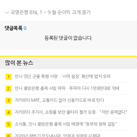
국영은행 BNI, 1 ~ 9 월 순이익 크게 증가
댓글목록
0
등록된 댓글이 없습니다.
많이 본 뉴스
인니 잇단 군중 폭행 사망…'사적 응징' 확산에 법치 우려
1
인니 중앙은행 총재 사임 여파…루피아 다시 1만8천대로 약세
2
자카르타 MRT, 교통카드 없이 신용카드로 바로 탄다
3
자카르타 주지사, 쇼핑몰 보안 울타리 철거 요청…"치안 문제없다"
4
소식통, 인니 중앙은행 총재 사임 배경에 “정부와 정책 갈등"
5
2026년 하반기 인도네시아, 안정과 성장의 시험대
6