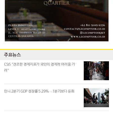
주요뉴스
CSIS "견조한 경제지표가 국민의 경제적 어려움 가
려"
인니 2분기 GDP 성장률 5.29%…1분기보다 둔화