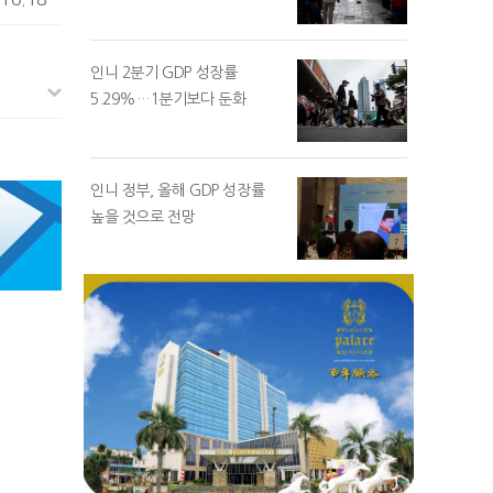
인니 2분기 GDP 성장률
5.29%…1분기보다 둔화
인니 정부, 올해 GDP 성장률
높을 것으로 전망