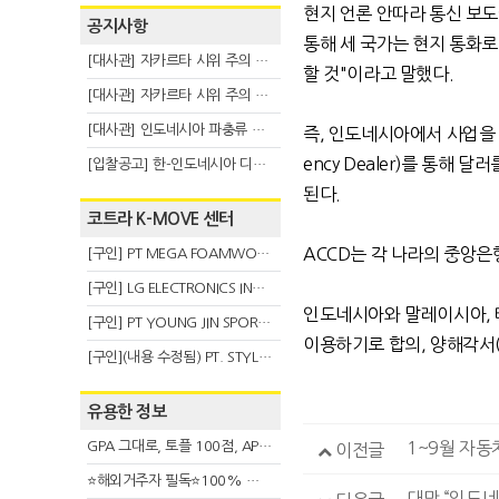
현지 언론 안따라 통신 보도에
공지사항
통해 세 국가는 현지 통화로
[대사관] 자카르타 시위 주의 안내(8.6)
할 것"이라고 말했다.
[대사관] 자카르타 시위 주의 안내(8.3)
[대사관] 인도네시아 파충류 불법 반출 주의 (7.29)
즉, 인도네시아에서 사업을 전개
ency Dealer)를 통해
[입찰공고] 한-인도네시아 디지털융복합 탈 전시회
된다.
코트라 K-MOVE 센터
ACCD는 각 나라의 중앙은
[구인] PT MEGA FOAMWORKS INDONESIA
[구인] LG ELECTRONICS INDONESIA
인도네시아와 말레이시아, 태
[구인] PT YOUNG JIN SPORT INDONESIA
이용하기로 합의, 양해각서(
[구인](내용 수정됨) PT. STYLE KOREAN INDONESIA (스타일 코리안 인도네시아)
유용한 정보
GPA 그대로, 토플 100점, AP 막막 — 원인은 하나입니다
1~9월 자동
이전글
⭐해외거주자 필독⭐100% 온라인 마지막 한국어교원 2급 추가모집 (~8/2)
대만 “인도