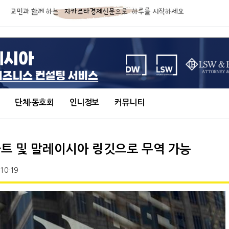
단체∙동호회
인니정보
커뮤니티
바트 및 말레이시아 링깃으로 무역 가능
-10-19