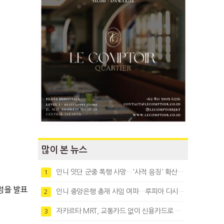
많이 본 뉴스
인니 잇단 군중 폭행 사망…'사적 응징' 확산에 법치 우려
1
정을 발표
인니 중앙은행 총재 사임 여파…루피아 다시 1만8천대로 약세
2
자카르타 MRT, 교통카드 없이 신용카드로 바로 탄다
3