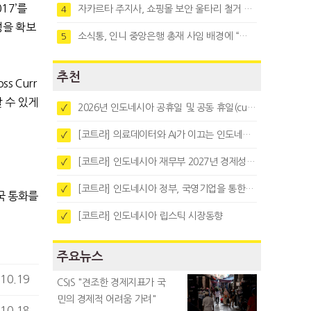
17’를
자카르타 주지사, 쇼핑몰 보안 울타리 철거 요청…"치안 문제없다"
4
성을 확보
소식통, 인니 중앙은행 총재 사임 배경에 “정부와 정책 갈등"
5
추천
s Curr
할 수 있게
2026년 인도네시아 공휴일 및 공동 휴일(cuti bersama)
✓
[코트라] 의료데이터와 AI가 이끄는 인도네시아 디지털 헬스케어 시장 트렌드
✓
[코트라] 인도네시아 재무부 2027년 경제성장 전망 및 목표 발표
✓
[코트라] 인도네시아 정부, 국영기업을 통한 석탄·팜유·합금철 수출 중앙집중화 추진
✓
국 통화를
[코트라] 인도네시아 립스틱 시장동향
✓
주요뉴스
10.19
CSIS "견조한 경제지표가 국
민의 경제적 어려움 가려"
10.18