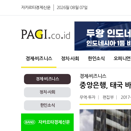
자카르타경제신문
2026월 08월 07일
경제∙비즈니스
정치∙사회
한인소식
오피니언
경제∙비즈니스
경제∙비즈니스
중앙은행, 태국 
정치∙사회
무역∙투자
편집부
2017
한인소식