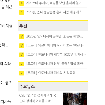
019년
자카르타 주지사, 쇼핑몰 보안 울타리 철거 요청…"치안 문제없다"
4
행 등 최근
소식통, 인니 중앙은행 총재 사임 배경에 “정부와 정책 갈등"
5
추천
료비 지출
2026년 인도네시아 공휴일 및 공동 휴일(cuti bersama)
✓
 달하는
[코트라] 의료데이터와 AI가 이끄는 인도네시아 디지털 헬스케어 시장 트렌드
✓
[코트라] 인도네시아 재무부 2027년 경제성장 전망 및 목표 발표
✓
들에 의해
[코트라] 인도네시아 정부, 국영기업을 통한 석탄·팜유·합금철 수출 중앙집중화 추진
✓
[코트라] 인도네시아 립스틱 시장동향
✓
는 총 2
주요뉴스
CSIS "견조한 경제지표가 국
민의 경제적 어려움 가려"
외자사들