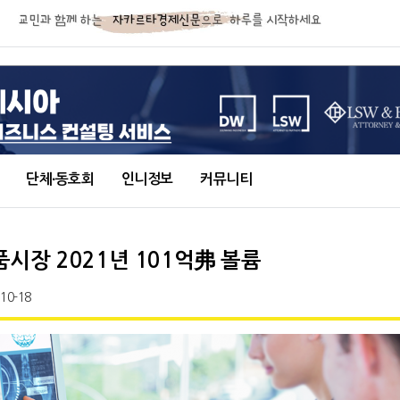
단체∙동호회
인니정보
커뮤니티
시장 2021년 101억弗 볼륨
-10-18