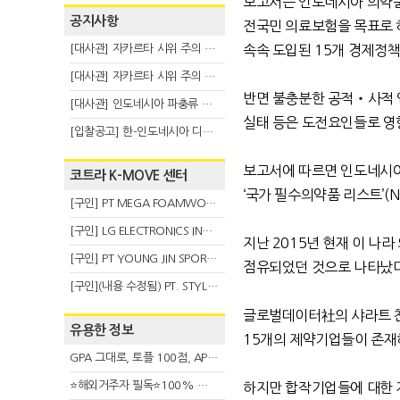
보고서는 인도네시아 의약품
공지사항
전국민 의료보험을 목표로 하는 ‘
[대사관] 자카르타 시위 주의 안내(8.6)
속속 도입된 15개 경제정책
[대사관] 자카르타 시위 주의 안내(8.3)
반면 불충분한 공적‧사적 인프
[대사관] 인도네시아 파충류 불법 반출 주의 (7.29)
실태 등은 도전요인들로 영
[입찰공고] 한-인도네시아 디지털융복합 탈 전시회
보고서에 따르면 인도네시아 
코트라 K-MOVE 센터
‘국가 필수의약품 리스트’(N
[구인] PT MEGA FOAMWORKS INDONESIA
[구인] LG ELECTRONICS INDONESIA
지난 2015년 현재 이 나
[구인] PT YOUNG JIN SPORT INDONESIA
점유되었던 것으로 나타났다.
[구인](내용 수정됨) PT. STYLE KOREAN INDONESIA (스타일 코리안 인도네시아)
글로벌데이터社의 샤라트 찬
유용한 정보
15개의 제약기업들이 존재
GPA 그대로, 토플 100점, AP 막막 — 원인은 하나입니다
⭐해외거주자 필독⭐100% 온라인 마지막 한국어교원 2급 추가모집 (~8/2)
하지만 합작기업들에 대한 