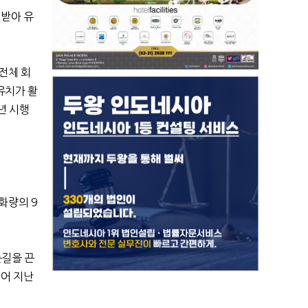
인받아 유
전체 회
유치가 활
년 시행
화량의 9
눈길을 끈
입어 지난