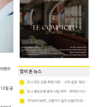
 마켓으
많이 본 뉴스
인니 잇단 군중 폭행 사망…'사적 응징' 확산에 법치 우려
1
13일 공
인니 중앙은행 총재 사임 여파…루피아 다시 1만8천대로 약세
2
자카르타 MRT, 교통카드 없이 신용카드로 바로 탄다
3