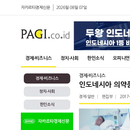
자카르타경제신문
2026월 08월 07일
경제∙비즈니스
정치∙사회
한인소식
오피니언
경제∙비즈니스
경제∙비즈니스
인도네시아 의약품
정치∙사회
경제∙일반
편집부
2017
한인소식