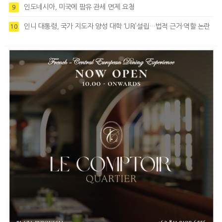
인도네시아, 미국에 팜유 관세 면제 요청
9
인니 대통령, 국가 지도자 양성 대학 ‘URI’설립…법적 근거·역할 논란
10