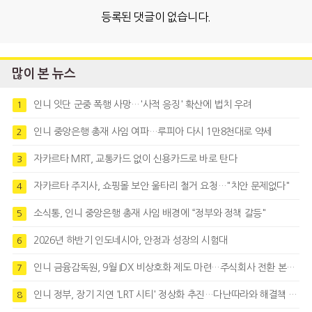
등록된 댓글이 없습니다.
많이 본 뉴스
인니 잇단 군중 폭행 사망…'사적 응징' 확산에 법치 우려
1
인니 중앙은행 총재 사임 여파…루피아 다시 1만8천대로 약세
2
자카르타 MRT, 교통카드 없이 신용카드로 바로 탄다
3
자카르타 주지사, 쇼핑몰 보안 울타리 철거 요청…"치안 문제없다"
4
소식통, 인니 중앙은행 총재 사임 배경에 “정부와 정책 갈등"
5
2026년 하반기 인도네시아, 안정과 성장의 시험대
6
인니 금융감독원, 9월 IDX 비상호화 제도 마련…주식회사 전환 본격화
7
인니 정부, 장기 지연 'LRT 시티' 정상화 추진…다난따라와 해결책 모색
8