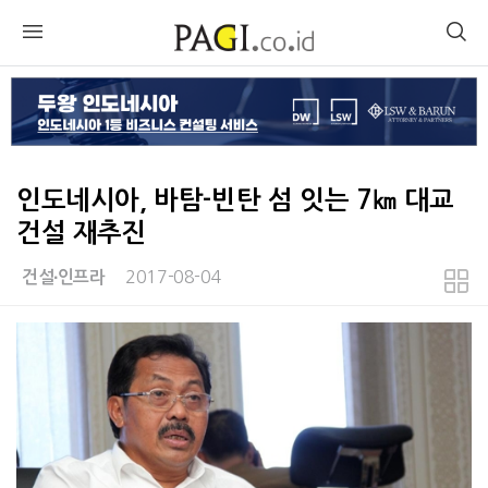
인도네시아, 바탐-빈탄 섬 잇는 7㎞ 대교
건설 재추진
2017-08-04
건설∙인프라
본문