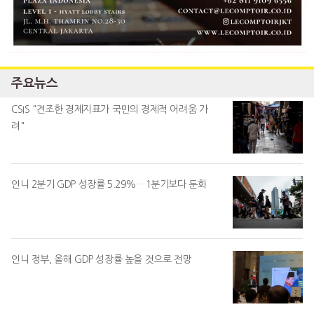
주요뉴스
CSIS "견조한 경제지표가 국민의 경제적 어려움 가
려"
인니 2분기 GDP 성장률 5.29%…1분기보다 둔화
인니 정부, 올해 GDP 성장률 높을 것으로 전망