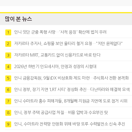
많이 본 뉴스
인니 잇단 군중 폭행 사망…'사적 응징' 확산에 법치 우려
1
자카르타 주지사, 쇼핑몰 보안 울타리 철거 요청…"치안 문제없다"
2
자카르타 MRT, 교통카드 없이 신용카드로 바로 탄다
3
2026년 하반기 인도네시아, 안정과 성장의 시험대
4
인니 금융감독원, 9월 IDX 비상호화 제도 마련…주식회사 전환 본격화
5
인니 정부, 장기 지연 'LRT 시티' 정상화 추진…다난따라와 해결책 모색
6
인니 수마트라 홍수 피해자들, 8개월째 지원금 지연에 도로 점거 시위
7
인니, 정부 주택 공급사업 차질…비용 압박과 수요부진 탓
8
인니, 수마트라 전력망 안정화 위해 바땅 또루 수력발전소 신속 추진
9