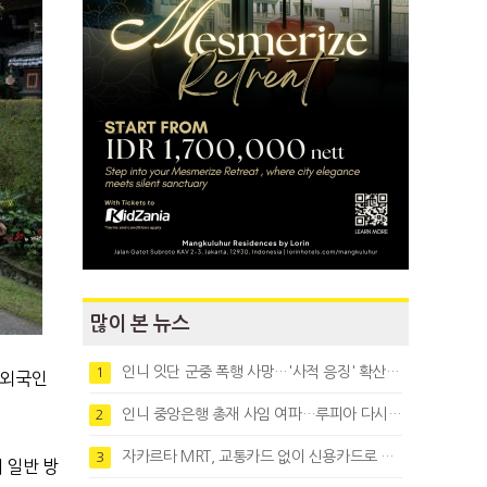
많이 본 뉴스
인니 잇단 군중 폭행 사망…'사적 응징' 확산에 법치 우려
1
 외국인
인니 중앙은행 총재 사임 여파…루피아 다시 1만8천대로 약세
2
자카르타 MRT, 교통카드 없이 신용카드로 바로 탄다
3
데 일반 방