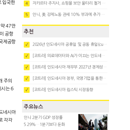
로 입국한
자카르타 주지사, 쇼핑몰 보안 울타리 철거 요청…"치안 문제없다"
4
인니, 美 강제노동 관세 10% 부과에 추가 협상 착수
5
약 47만
추천
랑이 공항
 국제공항
2026년 인도네시아 공휴일 및 공동 휴일(cuti bersama)
✓
[코트라] 의료데이터와 AI가 이끄는 인도네시아 디지털 헬스케어 시장 트렌드
✓
[코트라] 인도네시아 재무부 2027년 경제성장 전망 및 목표 발표
✓
[코트라] 인도네시아 정부, 국영기업을 통한 석탄·팜유·합금철 수출 중앙집중화 추진
✓
개 주의
웨시는 6
[코트라] 인도네시아 립스틱 시장동향
✓
주요뉴스
인도네시아
인니 2분기 GDP 성장률
로 각각
5.29%…1분기보다 둔화