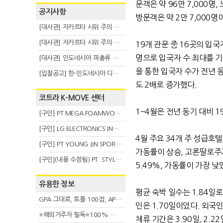
문객은 약 96만 7,000
공지사항
방문객은 약 2만 7,000명
[대사관] 자카르타 시위 주의 안내(8.6)
[대사관] 자카르타 시위 주의 안내(8.3)
19개 관문 중 16곳의 입
명으로 입국자 수 최대를 기
[대사관] 인도네시아 파충류 불법 반출 주의 (7.29)
을 통한 입국자 수가 전년 
[입찰공고] 한-인도네시아 디지털융복합 탈 전시회
도 2배로 증가했다.
코트라 K-MOVE 센터
1~4월은 전년 동기 대비 1
[구인] PT MEGA FOAMWORKS INDONESIA
[구인] LG ELECTRONICS INDONESIA
4월 주요 34개 주 성급호텔
[구인] PT YOUNG JIN SPORT INDONESIA
가동률이 상승, 고론딸로주가
[구인](내용 수정됨) PT. STYLE KOREAN INDONESIA (스타일 코리안 인도네시아)
5.49%, 가동률이 가장 낮
유용한 정보
평균 숙박 일수는 1.84일로
GPA 그대로, 토플 100점, AP 막막 — 원인은 하나입니다
인은 1.70일이었다. 외국
⭐해외거주자 필독⭐100% 온라인 마지막 한국어교원 2급 추가모집 (~8/2)
체류 기간은 3.90일, 2.2