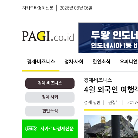
자카르타경제신문
2026월 08월 06일
경제∙비즈니스
정치∙사회
한인소식
오피니언
경제∙비즈니스
경제∙비즈니스
4월 외국인 여행
정치∙사회
경제∙일반
편집부
2017
한인소식