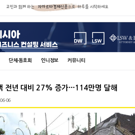
단체∙동호회
인니정보
커뮤니티
객 전년 대비 27% 증가…114만명 달해
-06-06