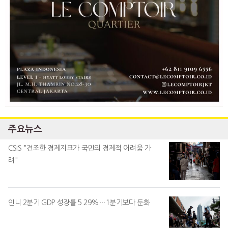
주요뉴스
CSIS "견조한 경제지표가 국민의 경제적 어려움 가
려"
인니 2분기 GDP 성장률 5.29%…1분기보다 둔화