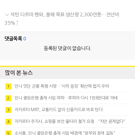
석탄 다르마 헨와, 올해 목표 생산량 2,300만톤…전년비
35% ↑
댓글목록
0
등록된 댓글이 없습니다.
많이 본 뉴스
인니 잇단 군중 폭행 사망…'사적 응징' 확산에 법치 우려
1
인니 중앙은행 총재 사임 여파…루피아 다시 1만8천대로 약세
2
자카르타 MRT, 교통카드 없이 신용카드로 바로 탄다
3
자카르타 주지사, 쇼핑몰 보안 울타리 철거 요청…"치안 문제없다"
4
소식통, 인니 중앙은행 총재 사임 배경에 “정부와 정책 갈등"
5