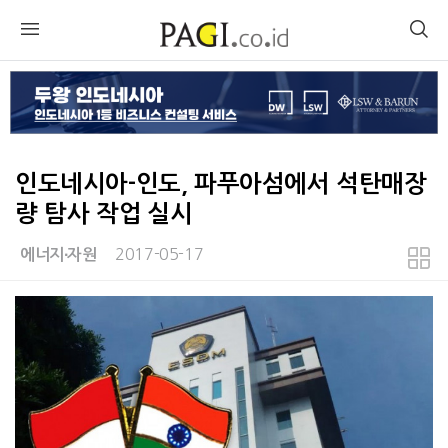
인도네시아-인도, 파푸아섬에서 석탄매장
량 탐사 작업 실시
2017-05-17
에너지∙자원
본문