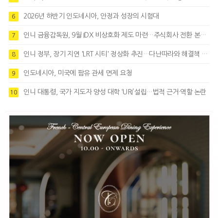
2026년 하반기 인도네시아, 안정과 성장의 시험대
6
인니 금융감독원, 9월 IDX 비상호화 제도 마련…주식회사 전환 본격화
7
인니 정부, 장기 지연 'LRT 시티' 정상화 추진…다난따라와 해결책 모색
8
인도네시아, 미국에 팜유 관세 면제 요청
9
인니 대통령, 국가 지도자 양성 대학 ‘URI’설립…법적 근거·역할 논란
10