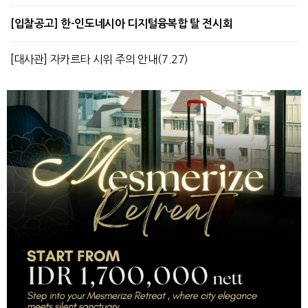
[입찰공고] 한-인도네시아 디지털융복합 탈 전시회
[대사관] 자카르타 시위 주의 안내(7.27)