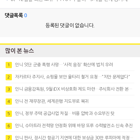
댓글목록
0
등록된 댓글이 없습니다.
많이 본 뉴스
인니 잇단 군중 폭행 사망…'사적 응징' 확산에 법치 우려
1
자카르타 주지사, 쇼핑몰 보안 울타리 철거 요청…"치안 문제없다"
2
인니 금융감독원, 9월 IDX 비상호화 제도 마련…주식회사 전환 본격화
3
인니 전 재무장관, 세계은행 지도부로 복귀
4
인니, 정부 주택 공급사업 차질…비용 압박과 수요부진 탓
5
인니, 수마트라 전력망 안정화 위해 바땅 또루 수력발전소 신속 추진
6
인니 판사, 장시간 항공기 지연에 대한 보상금 30만 루피아에 적정성 제기
7