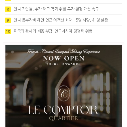
인니 기업들, 추가 해고 막기 위한 투자 환경 개선 촉구
8
인니 동부자바 해안 인근 여객선 화재…5명 사망, 41명 실종
9
미국의 관세와 비용 부담, 인도네시아 경쟁력 위협
10