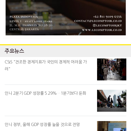
주요뉴스
CSIS "견조한 경제지표가 국민의 경제적 어려움 가
려"
인니 2분기 GDP 성장률 5.29%…1분기보다 둔화
인니 정부, 올해 GDP 성장률 높을 것으로 전망