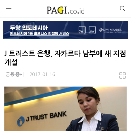
J 트러스트 은행, 자카르타 남부에 새 지점
개설
2017-01-16
금융∙증시
본문