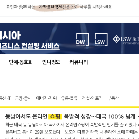
단체∙동호회
인니정보
커뮤니티
통신∙IT
금융∙증시
에너지∙자원
유통∙물류
건설∙인프라
부동산
동남아서도 온라인
쇼핑
폭발적 성장…태국 100% 넘게 늘어
최근 태국 등 동남아시아 국가에서 온라인쇼핑이 폭발적인 인기를 끌고 있다
블룸버그 통신이 29일 보도했다. 보도에 따르면 태국 내 온라인 소매 판매는 세