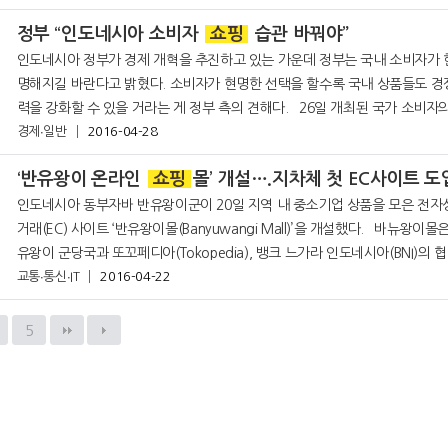
정부 “인도네시아 소비자
쇼핑
습관 바꿔야”
인도네시아 정부가 경제 개혁을 추진하고 있는 가운데 정부는 국내 소비자가 
명해지길 바란다고 밝혔다. 소비자가 현명한 선택을 할수록 국내 상품들도 경
력을 강화할 수 있을 거라는 게 정부 측의 견해다. 26일 개최된 국가 소비자의
날 행사에서 토마스 장관은 “국내 제품 품질이 개선되려면 소비자가 상품 품
경제∙일반
2016-04-28
현명하게 알
‘반유왕이 온라인
쇼핑
몰’ 개설….지차체 첫 EC사이트 도
인도네시아 동부자바 반유왕이군이 20일 지역 내 중소기업 상품을 모은 전자
거래(EC) 사이트 ‘반유왕이몰(Banyuwangi Mall)’을 개설했다. 바뉴왕이몰은 반
유왕이 군당국과 또꼬페디아(Tokopedia), 뱅크 느가라 인도네시아(BNI)의 
하에 탄생했으며 동부자바 반뉴왕이군이 지역 내 중소기업들의
교통∙통신∙IT
2016-04-22
5