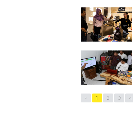
맨끝
다음검색
1
2
3
4