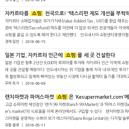
르타 상업 시설의 면적은 445만 평방 미터. 지난해 중반 이후로 새롭게 오픈한
자카르타를
쇼핑
천국으로! “텍스리펀 제도 개선을 부탁해
자카르타 소매업자들은 부가가치세(Value Added Tax , VAT)를 환급 해주는
른바 ‘텍스리펀(Tax refund)’제도를 마련해 더 많은 외국인 관광객들이 자국
쇼핑을 즐길 수 있도록 해야 한다고 제안했다. 인도네시아 쇼핑센터경영자협회
(APPBI) 협회장인 엘렌 아다얏은 “세금 환급 과
경제∙일반
2016-06-15
일본 기업, 자카르타 인근에
쇼핑
몰 세 곳 건설한다
일본 기업은 향후 2년간 9,000억 루피아를 투자해 자카르타 인근 지역에 쇼
세 곳을 건설할 예정이다. 인도네시아는 위 기업을 통해 자국 내 외국인 투자가
욱 활성화되고 침체에 빠져있는 부동산 시장에 다시금 활력이 돌기를 기대하
있다. 7일 투자조정청(BKPM) 청장인 프랭키 시바라니에 따르면 익명의 일본 기
무역∙투자
2016-06-09
업은 자카르타
랜치마켓과 파머스마켓
쇼핑
은 ‘Kesupermarket.com’
고급 슈퍼마켓 체인점인 ‘랜치 99 마켓(Ranch 99 Market)'과 ‘파머스 마켓(f
er’s market)’의 식료품을 이제 온라인에서도 구입할 수 있다. 랜치마켓과 파머
스마켓을 운영하는 수쁘라 보가 레스따리(Supra Boga Lestari)는 디지털 솔
을 제공하
유통∙물류
2016-05-11