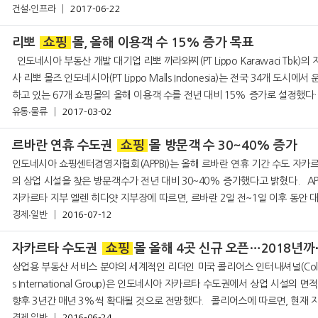
아드리안또 사장은 “서부 자바주 반
건설∙인프라
2017-06-22
리뽀
쇼핑
몰, 올해 이용객 수 15% 증가 목표
인도네시아 부동산 개발 대기업 리뽀 까라와찌(PT Lippo Karawaci Tbk)의 자회
사 리뽀 몰즈 인도네시아(PT Lippo Malls Indonesia)는 전국 34개 도시에서 
하고 있는 67개 쇼핑몰의 올해 이용객 수를 전년 대비 15% 증가로 설정했다
유통∙물류
밝혔다. 현지 언론 인베스톨 데일리 2월 2
2017-03-02
르바란 연휴 수도권
쇼핑
몰 방문객 수 30~40% 증가
인도네시아 쇼핑센터경영자협회(APPBI)는 올해 르바란 연휴 기간 수도 자카
의 상업 시설을 찾은 방문객수가 전년 대비 30~40% 증가했다고 밝혔다. APPBI
자카르타 지부 엘렌 히다얏 지부장에 따르면, 르바란 2일 전~1일 이후 동안 
경제∙일반
2016-07-12
분의 상업 시설의 방문객 수는 전년대비 30% 증가했다. 가장 높은
자카르타 수도권
쇼핑
몰 올해 4곳 신규 오픈…2018년까지 매년 3% 확대
상업용 부동산 서비스 분야의 세계적인 리더인 미국 콜리어스 인터내셔널(Colli
s International Group)은 인도네시아 자카르타 수도권에서 상업 시설의 면
향후 3년간 매년 3%씩 확대될 것으로 전망했다. 콜리어스에 따르면, 현재 자카
경제∙일반
2016-06-24