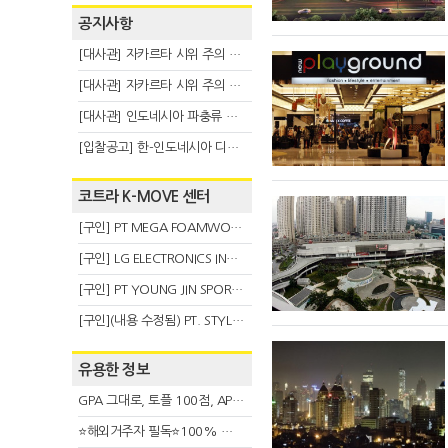
공지사항
[대사관] 자카르타 시위 주의 안내(8.6)
[대사관] 자카르타 시위 주의 안내(8.3)
[대사관] 인도네시아 파충류 불법 반출 주의 (7.29)
[입찰공고] 한-인도네시아 디지털융복합 탈 전시회
코트라 K-MOVE 센터
[구인] PT MEGA FOAMWORKS INDONESIA
[구인] LG ELECTRONICS INDONESIA
[구인] PT YOUNG JIN SPORT INDONESIA
[구인](내용 수정됨) PT. STYLE KOREAN INDONESIA (스타일 코리안 인도네시아)
유용한 정보
GPA 그대로, 토플 100점, AP 막막 — 원인은 하나입니다
⭐해외거주자 필독⭐100% 온라인 마지막 한국어교원 2급 추가모집 (~8/2)