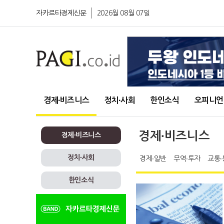
자카르타경제신문
2026월 08월 07일
경제∙비즈니스
정치∙사회
한인소식
오피니언
경제∙비즈니스
경제∙비즈니스
정치∙사회
경제∙일반
무역∙투자
교통∙
한인소식