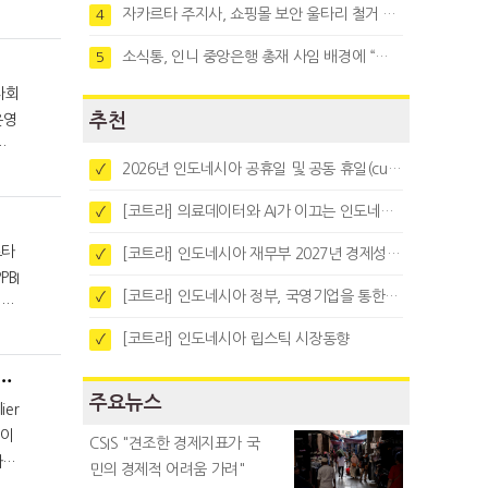
자카르타 주지사, 쇼핑몰 보안 울타리 철거 요청…"치안 문제없다"
4
소식통, 인니 중앙은행 총재 사임 배경에 “정부와 정책 갈등"
5
추천
운영
고
2026년 인도네시아 공휴일 및 공동 휴일(cuti bersama)
✓
[코트라] 의료데이터와 AI가 이끄는 인도네시아 디지털 헬스케어 시장 트렌드
✓
르타
[코트라] 인도네시아 재무부 2027년 경제성장 전망 및 목표 발표
✓
[코트라] 인도네시아 정부, 국영기업을 통한 석탄·팜유·합금철 수출 중앙집중화 추진
✓
대부
[코트라] 인도네시아 립스틱 시장동향
✓
주요뉴스
er
적이
CSIS "견조한 경제지표가 국
민의 경제적 어려움 가려"