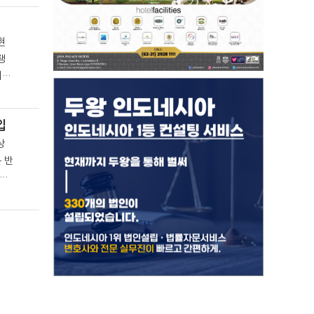
현
쟁
질을
입
상
협력