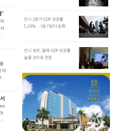
”
인니 2분기 GDP 성장률
 이
5.29%…1분기보다 둔화
에서
인니 정부, 올해 GDP 성장률
높을 것으로 전망
핑몰
 더
고
에서
arm
루션