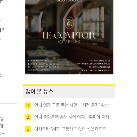
증가
”
는
했다
.
지
많이 본 뉴스
인니 잇단 군중 폭행 사망…'사적 응징' 확산에 법치 우려
1
인니 중앙은행 총재 사임 여파…루피아 다시 1만8천대로 약세
2
자카르타 MRT, 교통카드 없이 신용카드로 바로 탄다
3