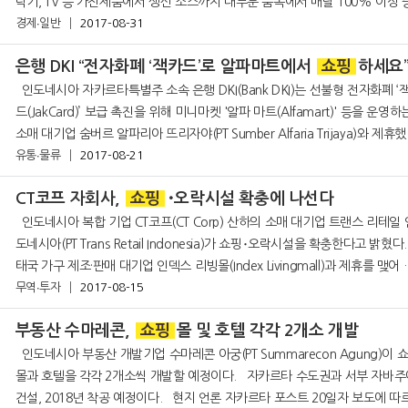
탁기, TV 등 가전제품에서 생선 소스까지 대부분 품목에서 매달 100% 이상 
경제∙일반
하고 있다. 이는 전통적 오프라인 상점을 통한 구매 증가율이 약 10%인
2017-08-31
은행 DKI “전자화폐 ‘잭카드’로 알파마트에서
쇼핑
하세요
인도네시아 자카르타특별주 소속 은행 DKI(Bank DKI)는 선불형 전자화폐 ‘잭 카
드(JakCard)’ 보급 촉진을 위해 미니마켓 '알파 마트(Alfamart)' 등을 운영하
소매 대기업 숨버르 알파리아 뜨리자야(PT Sumber Alfaria Trijaya)와 제휴
유통∙물류
고 밝혔다. &nbs
2017-08-21
CT코프 자회사,
쇼핑
･오락시설 확충에 나선다
인도네시아 복합 기업 CT코프(CT Corp) 산하의 소매 대기업 트랜스 리테일 인
도네시아(PT Trans Retail Indonesia)가 쇼핑･오락시설을 확충한다고 밝혔다
태국 가구 제조·판매 대기업 인덱스 리빙몰(Index Livingmall)과 제휴를 맺어 
난 11일 인도네시아 인덱스 리빙
무역∙투자
2017-08-15
부동산 수마레콘,
쇼핑
몰 및 호텔 각각 2개소 개발
인도네시아 부동산 개발기업 수마레콘 아궁(PT Summarecon Agung)이 쇼핑
몰과 호텔을 각각 2개소씩 개발할 예정이다. 자카르타 수도권과 서부 자바주에
건설, 2018년 착공 예정이다. 현지 언론 자카르타 포스트 20일자 보도에 따르면