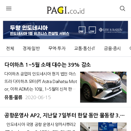
전체
경제∙일반
무역∙투자
교통∙통신∙IT
금융∙증시
다이하츠 1~5월 소매 대수는 39% 감소
다이하츠 공업의 인도네시아 현지 법인 아스
뜨라 다이하츠 모터(PT Astra Daihatsu Mot
or, 이하 ADM)는 10일, 1~5월의 신차 판매
대수(소매 기준)가 전년 동기 대비 39% 감소
2020-06-15
유통∙물류
한 4만 8,019대를 기록했다고 발표했다. 신
종 코로나바이러스 감염증(코로나19)의 영향
공항운영사 AP2, 지난달 7일부터 한달 동안 물동량 3.4
으로 급감했지만 시장 전체가 40% 감소한
만톤 기록
인도네시아 국영 공항 운영사 앙까사뿌라2
약