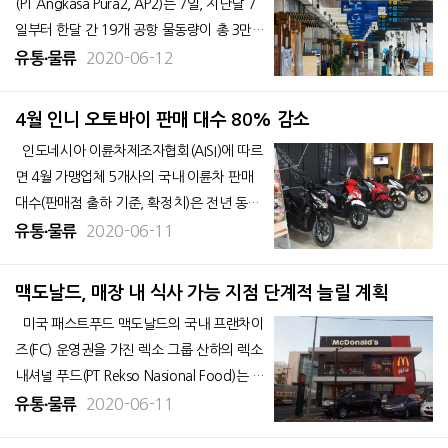
(PT Angkasa Pura2, AP2)는 7일, 지난달 7
일부터 한달 간 19개 공항 물동량이 총 3만
4,000톤을 기록했다고 발표했다. 자카르타
2020-06-12
유통∙물류
의 수까르노-하따 국제공항의 물동량은 2만
7,000톤으로 전체의 79%를 차지했다. 19개
4월 인니 오토바이 판매 대수 80% 감소
공항의 1~3월 화물량
인도네시아 이륜차제조자협회(AISI)에 따르
면 4월 가맹업체 5개사의 국내 이륜차 판매
대수(판매점 출하 기준, 확정치)은 전년 동월
대비 79.3% 감소한 12만 3782대였다. 전월
2020-06-11
유통∙물류
대비 78.0% 감소했다. 산업부 통계에 따르
면 완성차(CBU) 수출 대수는 80.0% 감소한
맥도날드, 매장 내 식사 가능 지점 단계적 늘릴 계획
1만 470대였다.&nb
미국 패스트푸드 맥도날드의 국내 프랜차이
즈(FC) 운영권을 가진 렉소 그룹 산하의 렉소
내셔널 푸드(PT Rekso Nasional Food)는 자
카르타 매장 중 매장 내 식사 가능한 지점을
2020-06-11
유통∙물류
단계적으로 늘리겠다고 밝혔다. 맥도날드는