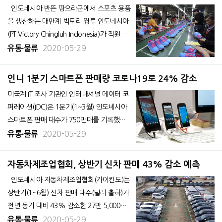
벤톨
명 해고
인도네시아 반뜬 땅으라군에서 스포츠 용품
을 생산하는 대만계 빅토리 찡루 인도네시아
(PT Victory Chingluh Indonesia)가 직원 4,9
85명을 해고했다고 25일 자카르타 글로브가
2020-05-29
유통∙물류
보도했다. 미국 나이키 운동화 등의 수탁 생
산을 담당하고 있는 이 회사는 코로나19 확
인니 1분기 스마트폰 판매량 코로나19로 24% 감소
산으로 수주가 격감하고 있는 상황
미국계 IT 조사 기관인 인터내셔널 데이터 코
퍼레이션(IDC)은 1분기(1~3월) 인도네시아
스마트폰 판매 대수가 750만대를 기록했다
고 발표했다. 판매량은 전분기 대비 24.1%,
2020-05-29
유통∙물류
전년 동기 대비 7.3% 각각 감소했다. 코로나
19 감염 방지를 위해 점포가 폐쇄된 점 등을
자동차제조업협회, 상반기 신차 판매 43% 감소 예측
배경으로 1분기 판매량이 지난 2년 중 가장
인도네시아 자동차제조업협회(가이킨도)는
낮았다.
상반기(1~6월) 신차 판매 대수(딜러 출하)가
전년 동기 대비 43% 감소한 27만 5,000대
를 기록할 것으로 예상했다. 현지 언론 드띡
2020-05-29
유통∙물류