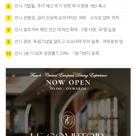
인니 기업들, 추가 해고 막기 위한 투자 환경 개선 촉구
6
인니 은행권, 금리 인상에 순이자마진 하락…수익성 압박 커져
7
인니 동부자바 해안 인근 여객선 화재…5명 사망, 41명 실종
8
인니 정부, 독립기념일 앞두고 소요사태 우려 일축…허위정보 엄정대응
9
인니 2분기 GDP 성장률 5.29%…1분기보다 둔화
10