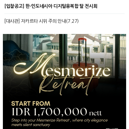
[입찰공고] 한-인도네시아 디지털융복합 탈 전시회
[대사관] 자카르타 시위 주의 안내(7.27)