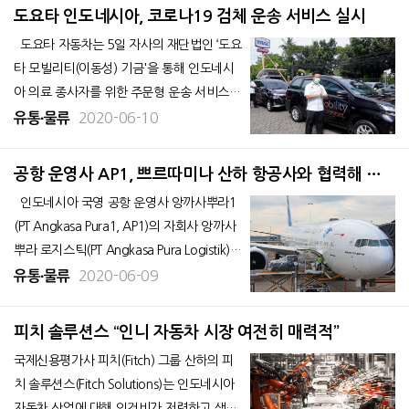
정부의 코로나19 감염 확산 방지책인 대규모
도요타 인도네시아, 코로나19 검체 운송 서비스 실시
사회적제약(PSBB)에 따라 4월부터
도요타 자동차는 5일 자사의 재단법인 ‘도요
타 모빌리티(이동성) 기금'을 통해 인도네시
아 의료 종사자를 위한 주문형 운송 서비스를
약 3개월간 제공한다고 발표했다. 코로나1
2020-06-10
유통∙물류
9 검체를 안전하고 효율적으로 검사기관에
운반할 수 있도록 지원한다. 자카르타특별
공항 운영사 AP1, 쁘르따미나 산하 항공사와 협력해 화
주 북부
물운송서비스 시작
인도네시아 국영 공항 운영사 앙까사뿌라1
(PT Angkasa Pura1, AP1)의 자회사 앙까사
뿌라 로지스틱(PT Angkasa Pura Logistik)은
4일 국영 석유 쁘르따미나(Pertamina) 산하
2020-06-09
유통∙물류
의 항공사 쁠리따 에어 서비스(Pelita Air Se
rvice)와의 협력 사업으로 항공화물 운송 서
피치 솔루션스 “인니 자동차 시장 여전히 매력적”
비
국제신용평가사 피치(Fitch) 그룹 산하의 피
치 솔루션스(Fitch Solutions)는 인도네시아
자동차 산업에 대해 인건비가 저렴하고 생산