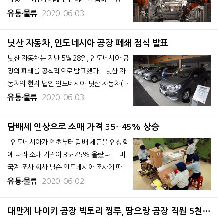
면의 성장에서 여전히 투자처로 매력적이라
2020-06-03
유통∙물류
는 견해를 나타냈다. 지난 달 28일자 현지 자
카르타포스트가 전했다. 피치 솔루션스가
닛산 자동차, 인도네시아 공장 폐쇄 정식 발표
지난 달 22일 발표한 최신 자동차제조위험성
닛산 자동차는 지난 5월 28일, 인도네시아 공
과지수(RRI분기 기준)
장의 폐쇄를 공식적으로 발표했다. 닛산 자
동차의 현지 법인 인도네시아 닛산 자동차(PT
Nissan Motor Indonesia, 이하 NMI)는 1월
2020-06-03
유통∙물류
말부터 신흥국을 위한 브랜드 '닷슨'의 생산
을 중단, 3월에 서부 자바 뿌르와까르따에 있
담배세 인상으로 소매 가격 35~45% 상승
는 2개 공장의 가동을 중단한다고
인도네시아가 연초부터 담배 세금을 인상함
에 따라 소매 가격이 35~45% 올랐다. 미
국계 조사 회사 닐슨 인도네시아 조사에 따르
면 1분기(1~3월) 담배 제품의 국내 수요는
2020-06-02
유통∙물류
전년 동기 대비 7% 감소했다. 현지 언론
꼰딴 5월 27일자 보도에 영어 계 담배 대기업
대만계 ​​나이키 공장 빅토리 찡루, 땅으랑 공장 직원 5천여