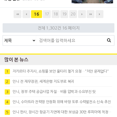
27일자 보도에 따르면 용키 가이킨도 부회장
은 “코로나19로 자카르타 등 주요 도시에서
17
18
19
20
16
실시중인 '대규모사회제약(P
전체 1,302건
16 페이지
많이 본 뉴스
자카르타 주지사, 쇼핑몰 보안 울타리 철거 요청…"치안 문제없다"
1
인니 전 재무장관, 세계은행 지도부로 복귀
2
인니, 정부 주택 공급사업 차질…비용 압박과 수요부진 탓
3
인니, 수마트라 전력망 안정화 위해 바땅 또루 수력발전소 신속 추진
4
인니 판사, 장시간 항공기 지연에 대한 보상금 30만 루피아에 적정성 제기
5