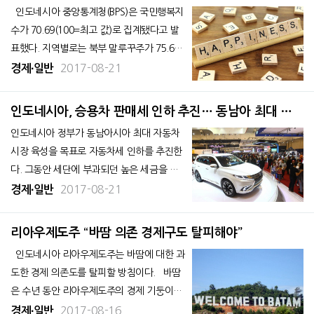
높이고 여행에 즐거움을 선사하기 위해
인도네시아 중앙통계청(BPS)은 국민행복지
수가 70.69(100=최고 값)로 집계됐다고 발
표했다. 지역별로는 북부 말루꾸주가 75.68
로 가장 높았다. 행복지수는 생활 만족도, 관
2017-08-21
경제∙일반
계, 인생의 의미 등 3개 항목으로 구성되어 있
다. 인도네시아는 생활 만족도가 71.07, 관계
인도네시아, 승용차 판매세 인하 추진… 동남아 최대 자
가 68.59, 인생의
동차 시장 육성
인도네시아 정부가 동남아시아 최대 자동차
시장 육성을 목표로 자동차세 인하를 추진한
다. 그동안 세단에 부과되던 높은 세금을 낮
춰 승용차 생산과 판매를 확대하겠다는 계획
2017-08-21
경제∙일반
이다. ◆ 인니, 승용차 판매세 인하 계획 1
7일 로이터 등 외신에 따르면 인도네시아 정
리아우제도주 “바땀 의존 경제구도 탈피해야”
부는 동남아 최대 자동차 시장으로 자리매김
인도네시아 리아우제도주는 바땀에 대한 과
하기 위해 세단에
도한 경제 의존도를 탈피할 방침이다. 바땀
은 수년 동안 리아우제도주의 경제 기둥이었
지만, 최근 성장률 침체 등으로 의존 경제체
2017-08-16
경제∙일반