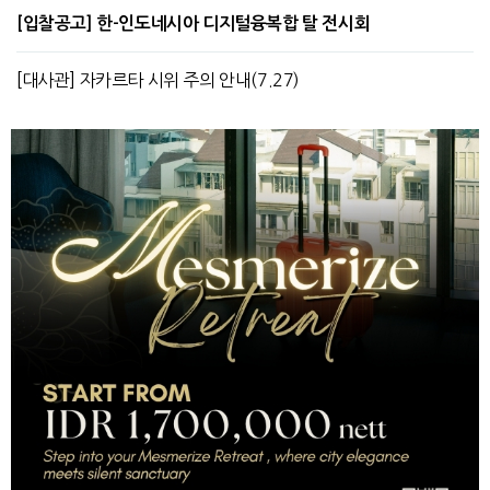
[입찰공고] 한-인도네시아 디지털융복합 탈 전시회
[대사관] 자카르타 시위 주의 안내(7.27)