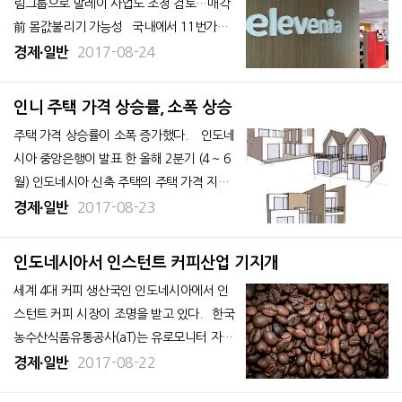
림그룹으로 말레이 사업도 조정 검토…매각
前 몸값불리기 가능성 국내에서 11번가를
운영하는 SK플래닛이 해외사업 구조조정에
2017-08-24
경제∙일반
착수했다. 우선 인도네시아의 온라인 쇼핑몰
사업을 접기로 했으며 적자가 나는 다른 국가
인니 주택 가격 상승률, 소폭 상승
에서도 철수하는 방안을 검토한다는 방침이
주택 가격 상승률이 소폭 증가했다. 인도네
다. 특히 SK플래닛은 롯데
시아 중앙은행이 발표 한 올해 2분기 (4 ~ 6
월) 인도네시아 신축 주택의 주택 가격 지수
(IHPR 2002 년=100)가 전년 동기 대비 3.1
2017-08-23
경제∙일반
7% 상승한 199.26을 기록했다. 상승률은 전
분기 의 2.62 %에서 증가했다고 현지 언론
인도네시아서 인스턴트 커피산업 기지개
이 보도했다.
세계 4대 커피 생산국인 인도네시아에서 인
스턴트 커피 시장이 조명을 받고 있다. 한국
농수산식품유통공사(aT)는 유로모니터 자료
를 인용해 인도네시아 커피시장의 규모가 20
2017-08-22
경제∙일반
11년부터 평균 18.9%씩 성장하고 있다고