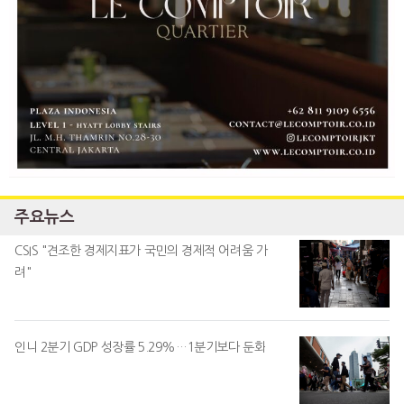
주요뉴스
CSIS "견조한 경제지표가 국민의 경제적 어려움 가
려"
인니 2분기 GDP 성장률 5.29%…1분기보다 둔화