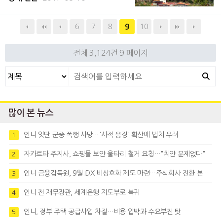
제를 탈피해야 한다는 목소리가 나오고 있다.
중앙통계청(BPS)에 따르면 올해 상반기(1~
6
7
8
10
9
6월) 국가 경제 성장률은 1.52%
전체 3,124건
9 페이지
많이 본 뉴스
인니 잇단 군중 폭행 사망…'사적 응징' 확산에 법치 우려
1
자카르타 주지사, 쇼핑몰 보안 울타리 철거 요청…"치안 문제없다"
2
인니 금융감독원, 9월 IDX 비상호화 제도 마련…주식회사 전환 본격화
3
인니 전 재무장관, 세계은행 지도부로 복귀
4
인니, 정부 주택 공급사업 차질…비용 압박과 수요부진 탓
5