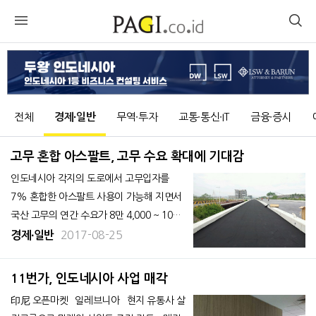
전체
경제∙일반
무역∙투자
교통∙통신∙IT
금융∙증시
고무 혼합 아스팔트, 고무 수요 확대에 기대감
인도네시아 각지의 도로에서 고무입자를
7% 혼합한 아스팔트 사용이 가능해 지면서
국산 고무의 연간 수요가 8만 4,000 ~ 10만
5,000 톤으로 확대될 전망이다. 현재 고무 입
2017-08-25
경제∙일반
자 혼합 아스팔트 포장 시험을 실시 중이며,
향후 정부가 대통령령으로 제정할 방침이다.
11번가, 인도네시아 사업 매각
현지 언론에 따르면 정부가 서부 자바 주 보
印尼 오픈마켓 `일레브니아` 현지 유통사 살
고르 지역의