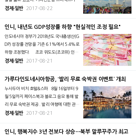
개월 동안의 인테리어 공사를 마치고 이날 오
2017-08-22
경제∙일반
전 문을 열었는데, 이곳 커피를 맛보려는 하
이퐁 시민들이 대거 몰리면서 주변 교통이 마
인니, 내년도 GDP성장률 하향 "현실적인 조정 필요"
비된 것. 한 현지인은 “대기 줄이 바깥 인도와
인도네시아 정부가 2018년도 국내총생산(G
차도까지 이어지면서 30분 이상 기
DP) 성장률 전망을 기존 6.1%에서 5.4%로
하향 조정했다. 조코 위도도(조코위) 인도
네시아 대통령은 16일(현지시간) 국회에 출
2017-08-21
경제∙일반
석해 내년도 예산 계획을 설명하면서 글로벌
경제 상황과 인도네시아 세출, 세입 규모를
가루다인도네시아항공, ‘발리 무료 숙박권 이벤트’ 개최
고려해 GDP 성장률에 대한 현실적인 조정이
누사두아 비치 호텔&스파 8월 16일부터 9
필요하다고 밝혔
월 5일까지 페이스북과 블로그 응모 통해 발
리 무료 숙박권 제공.. 발리 여행에 대한 관심
도를 높이고, 여행에 즐거움을 선사하기 위해
2017-08-21
경제∙일반
마련.. 인도네시아 국영항공사인 가루다인
도네시아항공은 발리 여행에 대한 관심도를
인니, 행복지수 3년 전보다 상승…북부 말루꾸주가 최고