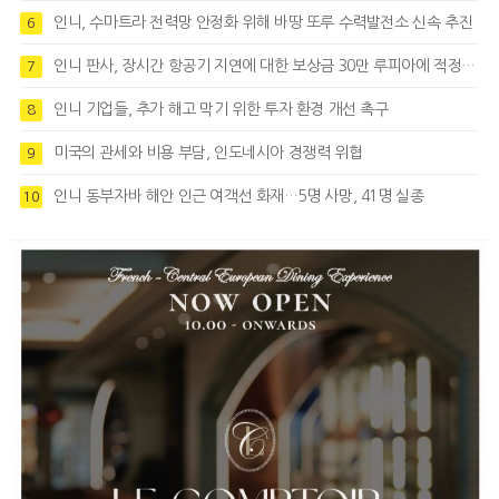
인니, 수마트라 전력망 안정화 위해 바땅 또루 수력발전소 신속 추진
6
인니 판사, 장시간 항공기 지연에 대한 보상금 30만 루피아에 적정성 제기
7
인니 기업들, 추가 해고 막기 위한 투자 환경 개선 촉구
8
미국의 관세와 비용 부담, 인도네시아 경쟁력 위협
9
인니 동부자바 해안 인근 여객선 화재…5명 사망, 41명 실종
10