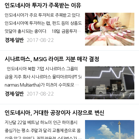
소개했다. 지난해 집계된 인도네시아의 커피
인도네시아 투자가 주목받는 이유
시장 규모는 3조 7526억루피아(약 3200억
인도네시아가 주요 투자처로 주목받고 있다.
원)다. 이 가운데 원두시장은
인도네시아에 투자하는 랩, 펀드 등의 상품도
잇달아 출시되는 중이다. 18일 금융투자업
계에 따르면 인도네시아가 아세안 최대 경제
2017-08-22
경제∙일반
권이자 유망한 생산 및 소비시장으로서 잠재
력을 보유한 것으로 평가되고 있다. '포스트
시나르마스, MSIG 라이프 지분 매각 결정
차이나'란 평가도 나올 정도다.
인도네시아 복합 기업 시나르마스 그룹의
금융 지주 회사 시나르마스 물띠아르따(PT Si
narmas Multiartha)가 미츠이 수미토모 인
슈런스(Mitsui Sumitomo Insurance)와 절
2017-08-22
경제∙일반
반씩 출자해 설립한 시나르마스 MSG 라이프
(Sinarmas MSIG Life)의 지분을 매각할 의향
인도네시아, 거대한 공장이자 시장으로 변신
을 밝혔다.
지난달 22일 베트남 하노이 인근 하이퐁시
중심가는 평소 주말과 달리 교통체증으로 몸
살을 앓고 있었다. 커피전문점 스타벅스가 수