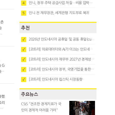
인니, 정부 주택 공급사업 차질…비용 압박과 수요부진 탓
4
인니 전 재무장관, 세계은행 지도부로 복귀
5
추천
B
고
2026년 인도네시아 공휴일 및 공동 휴일(cuti bersama)
✓
[코트라] 의료데이터와 AI가 이끄는 인도네시아 디지털 헬스케어 시장 트렌드
✓
있
[코트라] 인도네시아 재무부 2027년 경제성장 전망 및 목표 발표
✓
[코트라] 인도네시아 정부, 국영기업을 통한 석탄·팜유·합금철 수출 중앙집중화 추진
✓
.
 생
[코트라] 인도네시아 립스틱 시장동향
✓
주요뉴스
록했
그리
CSIS "견조한 경제지표가 국
민의 경제적 어려움 가려"