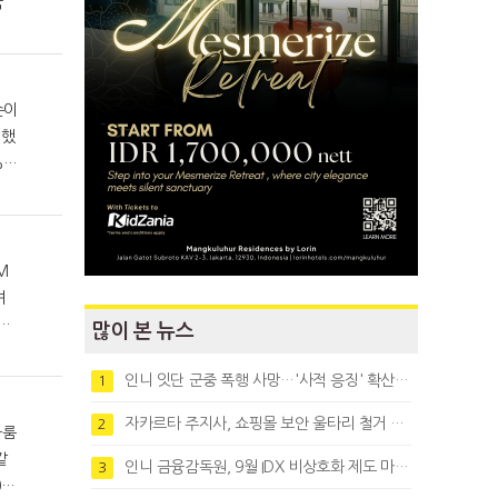
전국
대했
며
다.
많이 본 뉴스
인니 잇단 군중 폭행 사망…'사적 응징' 확산에 법치 우려
1
자카르타 주지사, 쇼핑몰 보안 울타리 철거 요청…"치안 문제없다"
2
같
인니 금융감독원, 9월 IDX 비상호화 제도 마련…주식회사 전환 본격화
3
0