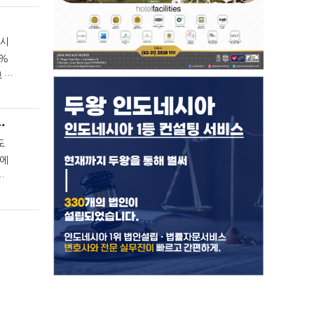
5%
 현
‘메가시티’, 떠오르는 ‘2선도시’
도
 2