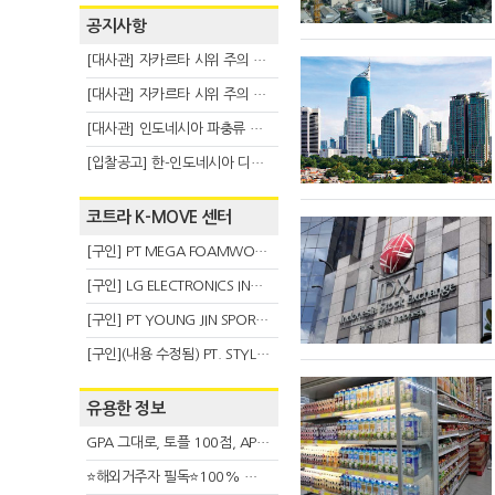
공지사항
[대사관] 자카르타 시위 주의 안내(8.6)
[대사관] 자카르타 시위 주의 안내(8.3)
[대사관] 인도네시아 파충류 불법 반출 주의 (7.29)
[입찰공고] 한-인도네시아 디지털융복합 탈 전시회
코트라 K-MOVE 센터
[구인] PT MEGA FOAMWORKS INDONESIA
[구인] LG ELECTRONICS INDONESIA
[구인] PT YOUNG JIN SPORT INDONESIA
[구인](내용 수정됨) PT. STYLE KOREAN INDONESIA (스타일 코리안 인도네시아)
유용한 정보
GPA 그대로, 토플 100점, AP 막막 — 원인은 하나입니다
⭐해외거주자 필독⭐100% 온라인 마지막 한국어교원 2급 추가모집 (~8/2)