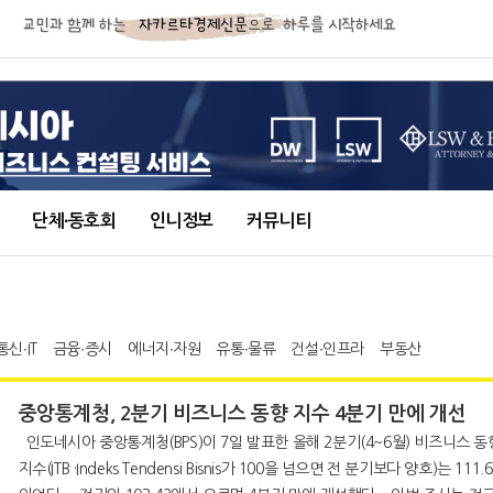
단체∙동호회
인니정보
커뮤니티
통신∙IT
금융∙증시
에너지∙자원
유통∙물류
건설∙인프라
부동산
중앙통계청, 2분기 비즈니스 동향 지수 4분기 만에 개선
인도네시아 중앙통계청(BPS)이 7일 발표한 올해 2분기(4~6월) 비즈니스 동향
지수(ITB ·Indeks Tendensi Bisnis가 100을 넘으면 전 분기보다 양호)는 111.6