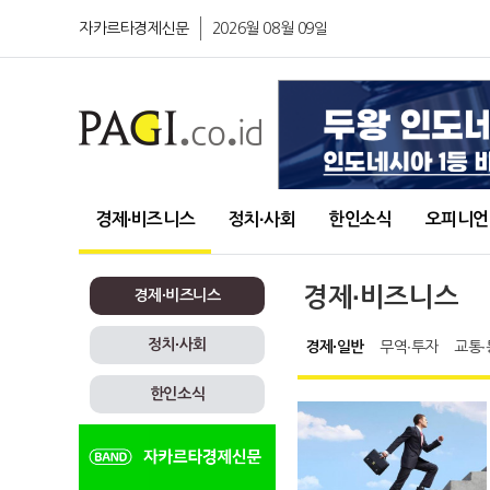
자카르타경제신문
2026월 08월 09일
경제∙비즈니스
정치∙사회
한인소식
오피니언
경제∙비즈니스
경제∙비즈니스
정치∙사회
경제∙일반
무역∙투자
교통∙
한인소식