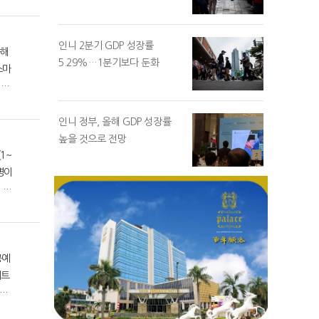
인니 2분기 GDP 성장률
5.29%…1분기보다 둔화
스마
인니 정부, 올해 GDP 성장률
높을 것으로 전망
명이
베트