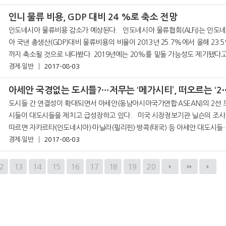
인니 물류 비용, GDP 대비 24 %로 축소 전망
인도네시아 물류비용 감소가 예상된다. 인도네시아 물류협회(ALFI)는 인도네시
아 국낸 총생산(GDP)대비 물류비용의 비율이 2013년 25.7%에서 올해 23.
까지 축소될 것으로 내다봤다. 2019년에는 20%를 밑돌 가능성도 제기됐다고
경제∙일반
2017-08-03
지 언론이 보도했다. ALFI 관계자는 인도네시아 인프라 정비 사업
아세안 국경없는 도시들?…저무는 
도시들 간 연결성이 확대되면서 아세안(동남아시아국가연합·ASEAN)의 2선 
시들이 대도시들을 제치고 급성장하고 있다. 미국 시장정보기관 닐슨의 조사에
따르면 자카르타(인도네시아)·마닐라(필리핀)·방콕(태국) 등 아세안 대도시들은
030년까지 2선 도시(경제가 비교적 발달한 인구 50만~500만
경제∙일반
2017-08-03
2
13
14
15
16
17
18
19
20