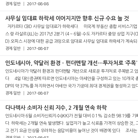
경제∙일반
2017-08-08
8%에 소폭 못미치는 수준이다. 2분기 GDP의 전분기
사무실 임대료 하락세 이어지지만 향후 신규 수요 늘 것
자카르타 CBD 사무실 임대료가 하락세다. 미국계 부동산 종합 서비스기업 존
스 랑 라살르(JLL)는 2017년 2분기 (4 ~ 6월) 수도 자카르타 중앙 상업 지구(C
D) 오피스 시장에 대한 공급 과잉으로 임대료 사무실 임대료 하락세가 계속되
있다고 밝혔다. 반면 하락세는 여전히 이어지고 있으나 장기적
경제∙일반
2017-08-07
인도네시아, 약달러 환경ㆍ펀더멘탈 개선…투자처로 ‘주목’
인도네시아가 약달러 환경과 펀더멘탈 개선으로 새로운 투자처로 주목받고 
다. 4일 대신증권에 따르면 인도네시아는 아세안을 구성하고 있는 10개국 총 G
DP의 약 37%를 차지하면서 아세안 국가 가운데 최대 경제권을 형성하고 있다
인구는 필리핀, 베트남, 태국의 3개국 인구를 합한 것과 비슷한 규모로, 유망한
경제∙일반
2017-08-07
산기지와 소
다나렉사 소비자 신뢰 지수, 2 개월 연속 하락
인도네시아 6월 소비자신뢰지수(IKK)가 전월 ​​대비 0.1% 감소한 98.19를 기
다. 하락세는 2개월 연속 발생했다. 실업자가 늘고 식료품 가격이 상승한 것, 
고 전기 요금 인상을 우려하는 응답비용이 늘어난 것이 배경에 있다. 조사는 전
경제∙일반
2017-08-07