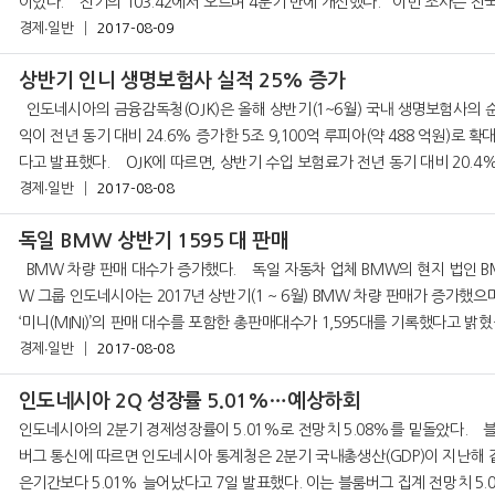
이었다. 전기의 103.42에서 오르며 4분기 만에 개선했다. 이번 조사는 
경제∙일반
2017-08-09
상반기 인니 생명보험사 실적 25% 증가
인도네시아의 금융감독청(OJK)은 올해 상반기(1~6월) 국내 생명보험사의 순이
익이 전년 동기 대비 24.6% 증가한 5조 9,100억 루피아(약 488 억원)로 확
다고 발표했다. OJK에 따르면, 상반기 수입 보험료가 전년 동기 대비 20.4%
증가한 73조 7,900억 루피아, 운용 이익이 6.
경제∙일반
2017-08-08
독일 BMW 상반기 1595 대 판매
BMW 차량 판매 대수가 증가했다. 독일 자동차 업체 BMW의 현지 법인 BM
W 그룹 인도네시아는 2017년 상반기(1 ~ 6월) BMW 차량 판매가 증가했으
‘미니(MINI)’의 판매 대수를 포함한 총판매대수가 1,595대를 기록했다고 밝혔
경제∙일반
현
2017-08-08
인도네시아 2Q 성장률 5.01%…예상하회
인도네시아의 2분기 경제성장률이 5.01%로 전망치 5.08%를 밑돌았다. 블룸
버그 통신에 따르면 인도네시아 통계청은 2분기 국내총생산(GDP)이 지난해 
은기간보다 5.01% 늘어났다고 7일 발표했다. 이는 블룸버그 집계 전망치 5.