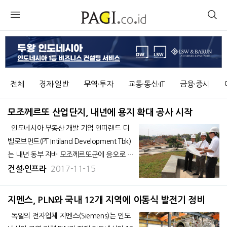
전체
경제∙일반
무역∙투자
교통∙통신∙IT
금융∙증시
모조께르또 산업단지, 내년에 용지 확대 공사 시작
인도네시아 부동산 개발 기업 인띠랜드 디
벨로브먼트(PT Intiland Development Tbk)
는 내년 동부 자바 모조께르또군에 응오로 인
더스트리얼 공단(NIP) 개발 공사 3기를 시작
2017-11-15
건설∙인프라
한다고 밝혔다. 앞서 1, 2기 공사를 통한 산
업단지 500헥타르는 현재 운영 중이다. 현
지멘스, PLN와 국내 12개 지역에 이동식 발전기 정비
지 언론 꼰
독일의 전자업체 지멘스(Siemens)는 인도