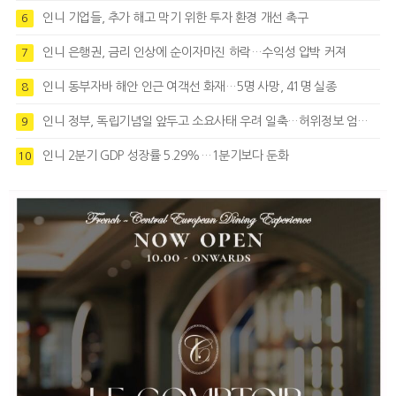
인니 기업들, 추가 해고 막기 위한 투자 환경 개선 촉구
6
인니 은행권, 금리 인상에 순이자마진 하락…수익성 압박 커져
7
인니 동부자바 해안 인근 여객선 화재…5명 사망, 41명 실종
8
인니 정부, 독립기념일 앞두고 소요사태 우려 일축…허위정보 엄정대응
9
인니 2분기 GDP 성장률 5.29%…1분기보다 둔화
10