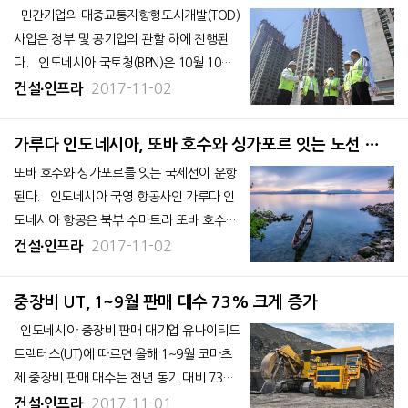
운데 건설 사업이 7조
민간기업의 대중교통지향형도시개발(TOD)
사업은 정부 및 공기업의 관할 하에 진행된
다. 인도네시아 국토청(BPN)은 10월 10일
에 TOD 사업에 관한 ‘2017년 제16호’를 공포
2017-11-02
건설∙인프라
했다. 이에 따라 TOD 사업은 공기업이 관할
하고 민간기업은 이에 협력하는 형태로만 사
가루다 인도네시아, 또바 호수와 싱가포르 잇는 노선 운
업에 참여할 수 있다.
항
또바 호수와 싱가포르를 잇는 국제선이 운항
된다. 인도네시아 국영 항공사인 가루다 인
도네시아 항공은 북부 수마트라 또바 호수와
싱가포르를 잇는 국제선이 취항한다고 밝혔
2017-11-02
건설∙인프라
다. 또바 호수 남쪽에 위치한 실랑잇(Bandar
a Silangit) 공항과 싱가포르를 잇는 전세기가
중장비 UT, 1~9월 판매 대수 73% 크게 증가
취항하는 것으로 이는 실랑잇 공항의 첫 국제
인도네시아 중장비 판매 대기업 유나이티드
선이다.
트랙터스(UT)에 따르면 올해 1~9월 코마츠
제 중장비 판매 대수는 전년 동기 대비 73%
증가한 2,744대였다. 현지 언론 꼰딴 10
2017-11-01
건설∙인프라