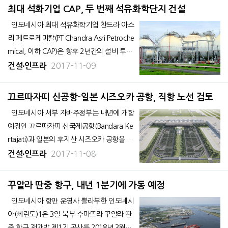
가스 증산에 주력하고 있는 정부에게 중요한
최대 석화기업 CAP, 두 번째 석유화학단지 건설
가스전이다. 장끄릭 처리 시설
인도네시아 최대 석유화학기업 찬드라 아스
리 페트로케미칼(PT Chandra Asri Petroche
mical, 이하 CAP)은 향후 2년간의 설비 투자
예산으로 9억 3,200만 달러를 할당할 방침이
2017-11-09
건설∙인프라
다. 이 예산은 CAP의 인도네시아 두 번째 석
유화학단지 건설 공사와 기존 공장의 확장 공
끄르따자띠 신공항-일본 시즈오카 공항, 직항 노선 검토
사에 들어갈 전망이다.
인도네시아 서부 자바주정부는 내년에 개항
예정인 끄르따자띠 신국제공항(Bandara Ke
rtajati)과 일본의 후지산 시즈오카 공항을 연
결하는 직항편 개설을 검토하고 있다. 현지
2017-11-08
건설∙인프라
언론 인베스톨 데일리 3일자 보도에 따르면
아마드 헤르야완 서부자바 주지사는 2일 “시
꾸알라 딴중 항구, 내년 1분기에 가동 예정
즈오카를 방문해 인재 육성과 경제 두
인도네시아 항만 운영사 쁠라부한 인도네시
아(뻬린도)1은 3일 북부 수마뜨라 꾸알라 딴
중 항구 재개발 제1기 공사를 2018년 3월에