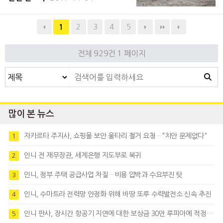
월 30일자 보도에 따르면 용도별 구성 비율
은 광업 50%, 건설 22%, 농업 16%, 임업
2
3
4
5
1
이 12%였다. 9월 시점의 시장
전체 929건
1 페이지
많이 본 뉴스
자카르타 주지사, 쇼핑몰 보안 울타리 철거 요청…"치안 문제없다"
1
인니 전 재무장관, 세계은행 지도부로 복귀
2
인니, 정부 주택 공급사업 차질…비용 압박과 수요부진 탓
3
인니, 수마트라 전력망 안정화 위해 바땅 또루 수력발전소 신속 추진
4
인니 판사, 장시간 항공기 지연에 대한 보상금 30만 루피아에 적정성 제기
5