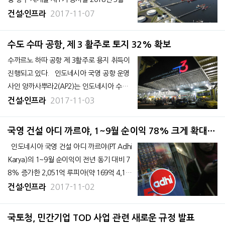
완료할 계획이라고 밝혔다. 공사가 순조롭
2017-11-07
건설∙인프라
게 진행되고 있어 당초 예정일보다 앞당겨한
다. 현지 언론 인베스톨 데일리 4일자 보도
수도 수따 공항, 제 3 활주로 토지 32% 확보
에 따르면 뻬린도1 밤방 사장은 &
수까르노 하따 공항 제 3활주로 용지 취득이
진행되고 있다. 인도네시아 국영 공항 운영
사인 앙까사뿌라2(AP2)는 인도네시아 수도
자카르타 공항인 수까르노 하따 국제 공항의
2017-11-03
건설∙인프라
제 3활주로 건설 용지 취득이 약 32% 진행
됐다고 밝혔다. AP2 관계자는 현지 언론과
국영 건설 아디 까르야, 1~9월 순이익 78% 크게 확대...
의 인터뷰에서 건설에 필요한 부지는 216헥
건설 사업이 견인
인도네시아 국영 건설 아디 까르야(PT Adhi
타르로
Karya)의 1~9월 순이익이 전년 동기 대비 7
8% 증가한 2,051억 루피아(약 169억 4,126
만원)를 기록했다. 건설 사업 매출이 66% 크
2017-11-02
건설∙인프라
게 확대해 순이익 증대를 견인했다. 매출은
53% 증가한 8조 7,100억 루피아였다. 이 가
국토청, 민간기업 TOD 사업 관련 새로운 규정 발표