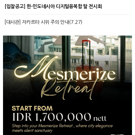
[입찰공고] 한-인도네시아 디지털융복합 탈 전시회
[대사관] 자카르타 시위 주의 안내(7.27)