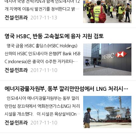
네시아 국영 전력 PLN과 함께 인도네시아 12
개 지역에 이동식 발전기를 정비한다고 밝혔
다. 총 발전 용량은 50만 킬로와트에 달한다.
2017-11-13
건설∙인프라
현지 언론 비즈니스 인도네시아 8일자 보도
에 따르면 지멘스의 토르비요른 최고경영자
영국 HSBC, 반둥 고속철도에 융자 지원 검토
(CEO)는 “발전 설비의 가스
영국 금융 HSBC 홀딩스(HSBC Holdings)
산하의 HSBC 인도네시아 은행(PT Bank HSB
C Indonesia)은 중국이 수주한 자카르타-반
둥을 연결하는 고속철도 사업에 융자 지원을
2017-11-10
건설∙인프라
적극적으로 검토하고 있다고 밝혔다. 현지
언론 비즈니스 인도네시아 8일자 보도에 따
에너지광물자원부, 동부 깔리만딴섬에서 LNG 처리시설
르면 HSBC 인도네시아
개소
인도네시아 에너지광물자원부는 동부 깔리
만딴섬 장끄릭에서 액화천연가스(LNG) 처리
시설을 개소했다. 이 시설은 육상설비(Onsh
ore Receiving Facility, ORF) 플랜트로 연 생
2017-11-10
건설∙인프라
산 능력은 일량 4억 5천만 입방피트로 천연