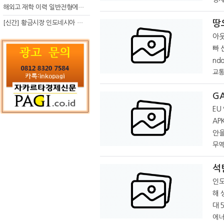
관들
해외고 재학 이력 일반전형에서 분명한 입시 강점 살리는 전략
도네
땅
[신간] 황금시장 인도네시아 슈퍼리치의 성공 수업
아웃소싱
빠 
ndo
처우
교통
EU 
AP
안을 정부를
덤핑
무역
석
인도
해 생
대 
적인 
에너