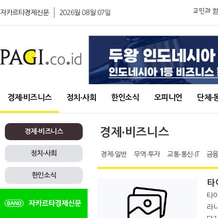
자카르타경제신문
2026월 08월 07일
경제∙비즈니스
정치∙사회
한인소식
오피니언
단체∙
경제∙비즈니스
경제∙비즈니스
정치∙사회
경제∙일반
무역∙투자
교통∙통신∙IT
금융
한인소식
타
타이
라나