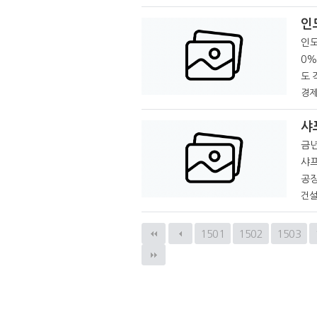
아 
인
인도
0%로 동
도 각각
수지
경제
샤
금년
샤프
공장
태국
건설
1501
다음
1502
1503