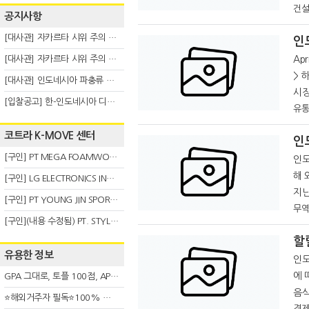
건설
공지사항
[대사관] 자카르타 시위 주의 안내(8.6)
인
[대사관] 자카르타 시위 주의 안내(8.3)
Apr
> 하이퍼마트·인도마렛·라마야나 몰·MAP 등 대거 확장계획 인도네시아의 소매
[대사관] 인도네시아 파충류 불법 반출 주의 (7.29)
시장
[입찰공고] 한-인도네시아 디지털융복합 탈 전시회
품 
유통
코트라 K-MOVE 센터
인
[구인] PT MEGA FOAMWORKS INDONESIA
인도
해 
[구인] LG ELECTRONICS INDONESIA
지난
[구인] PT YOUNG JIN SPORT INDONESIA
때문이다. 지난주 인도네시아통계
무역
[구인](내용 수정됨) PT. STYLE KOREAN INDONESIA (스타일 코리안 인도네시아)
국자
할
유용한 정보
인도
에 
GPA 그대로, 토플 100점, AP 막막 — 원인은 하나입니다
음식
⭐해외거주자 필독⭐100% 온라인 마지막 한국어교원 2급 추가모집 (~8/2)
경제