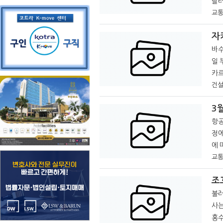
달러를 투입
물띠
교통
었던
바수끼
일 부
카르
위기
건설
3
항공사
정에 
에 
은 
교통
조
불러바
사는
홍수