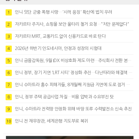
인니 잇단 군중 폭행 사망…'사적 응징' 확산에 법치 우려
1
자카르타 주지사, 쇼핑몰 보안 울타리 철거 요청…"치안 문제없다"
2
자카르타 MRT, 교통카드 없이 신용카드로 바로 탄다
3
2026년 하반기 인도네시아, 안정과 성장의 시험대
4
인니 금융감독원, 9월 IDX 비상호화 제도 마련…주식회사 전환 본격화
5
인니 정부, 장기 지연 'LRT 시티' 정상화 추진…다난따라와 해결책 모색
6
인니 수마트라 홍수 피해자들, 8개월째 지원금 지연에 도로 점거 시위
7
인니, 정부 주택 공급사업 차질…비용 압박과 수요부진 탓
8
인니, 수마트라 전력망 안정화 위해 바땅 또루 수력발전소 신속 추진
9
인니 전 재무장관, 세계은행 지도부로 복귀
10