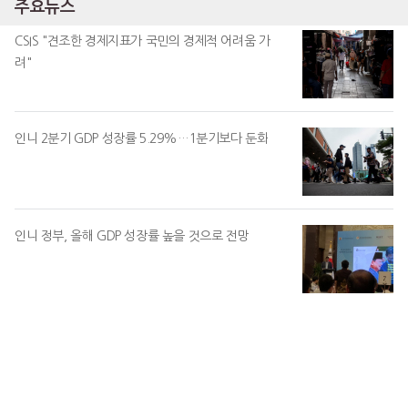
주요뉴스
CSIS "견조한 경제지표가 국민의 경제적 어려움 가
려"
인니 2분기 GDP 성장률 5.29%…1분기보다 둔화
인니 정부, 올해 GDP 성장률 높을 것으로 전망